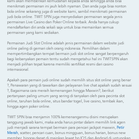
kami akan memberikan kemudahan kepada anda sehingga anda bisa
menikmati permainan ini jauh lebih nyaman. Dan anda juga bisa nonton
bola online sekarang juga di website kami, sambil menikmati permainan
judi bola online. TWIT SPIN juga menyediakan permainan segala jenis
permainan Live Casino dan Poker Online terbaik. Anda hanya cukup
mendaftarkan diri anda sekali saja untuk bisa memainkan semua
permainan yang kami sediakan.
Permainan Judi Slot Online adalah jenis permainan dalam website judi
online paling di gemari oleh orang indonesia. Pemilihan dalam
mempertimbangkan tempat bermain judi slot online sangat berpengaruh
bagi kebanyakan pemain tentu sudah mengetahui hal ini TWITSPIN akan
menjadi pilihan tepat karena memiliki sertifikat resmi dari casino
internasional.
Apakah para pemain judi online sudah memilih situs slot online yang benar
?, Penawaran yang di tawarkan dan pelayanan live chat apakah sudah sesuai
?, Bagaimana cara meraih kemenangan hingga Maxwin?, berikut
pertanyaan paling umum yang sering di tanyakan oleh para pecinta slot
online, taruhan bola online, situs bandar togel, live casino, tembak ikan,
hingga agen poker online.
TWIT SPIN bisa menjamin 100% kemenanganmu disini merupakan
tanggung jawab kami, maka anda harus pintar dalam memilih link agen
judi menjadi sarana tempat bermain para pencari jackpot maxwin,
Petir
Merah
, scatter, pencari cuan, bonus mingguan, bonus harian, bonus new
member, hingga dapat di mainkan lewat hp IOS dan Android di untungkan