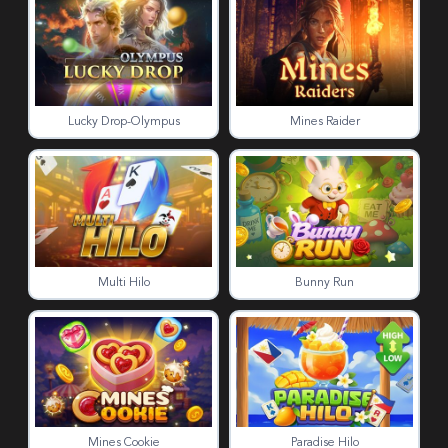
Lucky Drop-Olympus
Mines Raider
Multi Hilo
Bunny Run
Mines Cookie
Paradise Hilo