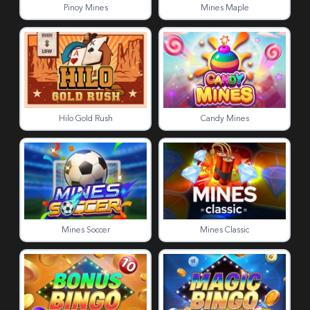
Pinoy Mines
Mines Maple
Hilo Gold Rush
Candy Mines
Mines Soccer
Mines Classic