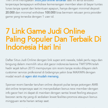
TWITSPIN merupakan
Situs judi online terbesar
saat ini serta terbukti
terpercaya berapapun withdraw kemenangan member akan di bayar tuntas
lunas tanpa syarat dan ketentuan apapun, hanya dengan minimal deposit
20.000
dan minimal withdraw
100.000
bisa bermain ratusan jenis provider
game yang tersedia dengan 1 user id.
7 Link Game Judi Online
Paling Populer Dan Terbaik Di
Indonesia Hari Ini
Daftar Situs Judi Online dengan link super anti nawala, tidak perlu ragu dan
bingung dalam memilih situs slot gacor indonesia karena TWITSPIN telah
hadir sejak tahun 2015 mempunyai izin resmi tanpa resiko dilayani oleh
customer service profesional di bidangnya yakin bisa MAXWIN dengan
modal receh di
agen slot mudah menang.
Sponsor resmi bandar taruhan online deposit pulsa tanpa potongan AMB
slot online terpercaya saat ini menyediakan bonus new member dengan
info gacor hari ini dapat di mainkan dengan santai lewat feeling ataupun
bocoran serta rtp yang di sediakan lewat fasilitas promosi ataupun bonus
mingguan serta harian setiap saat.