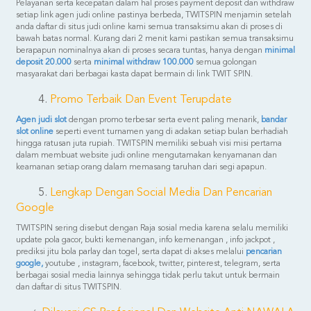
Pelayanan serta kecepatan dalam hal proses payment deposit dan withdraw
setiap link agen judi online pastinya berbeda, TWITSPIN menjamin setelah
anda daftar di situs judi online kami semua transaksimu akan di proses di
bawah batas normal. Kurang dari 2 menit kami pastikan semua transaksimu
berapapun nominalnya akan di proses secara tuntas, hanya dengan
minimal
deposit 20.000
serta
minimal withdraw 100.000
semua golongan
masyarakat dari berbagai kasta dapat bermain di link TWIT SPIN.
4.
Promo Terbaik Dan Event Terupdate
Agen judi slot
dengan promo terbesar serta event paling menarik,
bandar
slot online
seperti event turnamen yang di adakan setiap bulan berhadiah
hingga ratusan juta rupiah. TWITSPIN memiliki sebuah visi misi pertama
dalam membuat website judi online mengutamakan kenyamanan dan
keamanan setiap orang dalam memasang taruhan dari segi apapun.
5.
Lengkap Dengan Social Media Dan Pencarian
Google
TWITSPIN sering disebut dengan Raja sosial media karena selalu memiliki
update pola gacor, bukti kemenangan, info kemenangan , info jackpot ,
prediksi jitu bola parlay dan togel, serta dapat di akses melalui
pencarian
google,
youtube , instagram, facebook, twitter, pinterest, telegram, serta
berbagai sosial media lainnya sehingga tidak perlu takut untuk bermain
dan daftar di situs TWITSPIN.