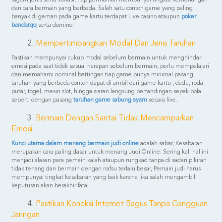
ragam jenis serta variasi, tiap permainan mempunyai tingkat kemenangan
dan cara bermain yang berbeda. Salah satu contoh game yang paling
banyak di gemari pada game kartu terdapat Live casino ataupun
poker
bandarqq
serta domino.
	2. 
Mempertimbangkan Modal Dan Jenis Taruhan
Pastikan mempunyai cukup modal sebelum bermain untuk menghindari
emosi pada saat tidak sesuai harapan sebelum bermain, perlu mempelajari
dan memahami nominal bettingan tiap game punya minimal pasang
taruhan yang berbeda contoh dapat di ambil dari game kartu , dadu, roda
putar, togel, mesin slot, hingga siaran langsung pertandingan sepak bola
seperti dengan pasang
taruhan game sabung ayam
secara live.
	3. 
Bermain Dengan Santai Tidak Mencampurkan
Emosi
Kunci utama dalam menang bermain judi online
adalah sabar, Kesabaran
merupakan cara paling dasar untuk menang Judi Online. Sering kali hal ini
menjadi alasan para pemain kalah ataupun rungkad tanpa di sadari pikiran
tidak tenang dan bermain dengan nafsu terlalu besar, Pemain judi harus
mempunyai tingkat kesabaran yang baik karena jika salah mengambil
keputusan akan berakhir fatal.
	4. 
Pastikan Koneksi Internet Bagus Tanpa Gangguan
Jaringan