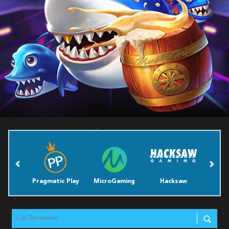
Pragmatic Play
MicroGaming
Hacksaw
King