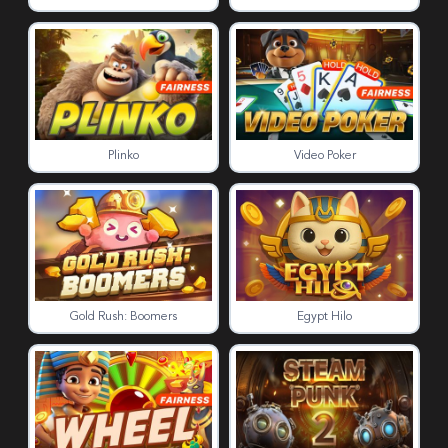
Plinko
Video Poker
Gold Rush: Boomers
Egypt Hilo