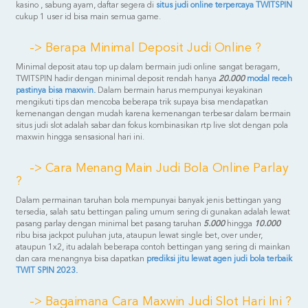
kasino , sabung ayam, daftar segera di
situs judi online terpercaya TWITSPIN
cukup 1 user id bisa main semua game.
-> Berapa Minimal Deposit Judi Online ?
Minimal deposit atau top up dalam bermain judi online sangat beragam,
TWITSPIN hadir dengan minimal deposit rendah hanya
20.000
modal receh
pastinya bisa maxwin.
Dalam bermain harus mempunyai keyakinan
mengikuti tips dan mencoba beberapa trik supaya bisa mendapatkan
kemenangan dengan mudah karena kemenangan terbesar dalam bermain
situs judi slot adalah sabar dan fokus kombinasikan rtp live slot dengan pola
maxwin hingga sensasional hari ini.
-> Cara Menang Main Judi Bola Online Parlay
?
Dalam permainan taruhan bola mempunyai banyak jenis bettingan yang
tersedia, salah satu bettingan paling umum sering di gunakan adalah lewat
pasang parlay dengan minimal bet pasang taruhan
5.000
hingga
10.000
ribu bisa jackpot puluhan juta, ataupun lewat single bet, over under,
ataupun 1x2, itu adalah beberapa contoh bettingan yang sering di mainkan
dan cara menangnya bisa dapatkan
prediksi jitu lewat agen judi bola terbaik
TWIT SPIN 2023.
-> Bagaimana Cara Maxwin Judi Slot Hari Ini ?