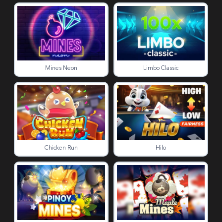
Mines Neon
Limbo Classic
Chicken Run
Hilo