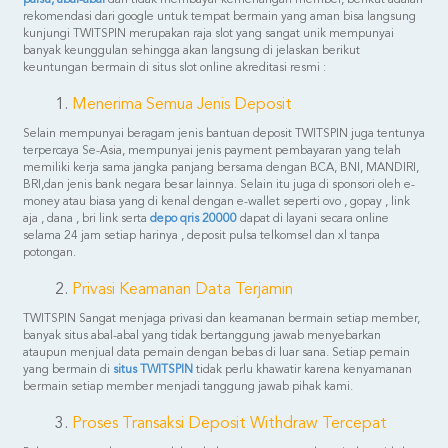
palsu, abal-abal
dan tidak membayar kemenangan member, berikut adalah
rekomendasi dari google untuk tempat bermain yang aman bisa langsung
kunjungi TWITSPIN merupakan raja slot yang sangat unik mempunyai
banyak keunggulan sehingga akan langsung di jelaskan berikut
keuntungan bermain di situs slot online akreditasi resmi :
1.
Menerima Semua Jenis Deposit
Selain mempunyai beragam jenis bantuan deposit TWITSPIN juga tentunya
terpercaya Se-Asia, mempunyai jenis payment pembayaran yang telah
memiliki kerja sama jangka panjang bersama dengan BCA, BNI, MANDIRI,
BRI,dan jenis bank negara besar lainnya. Selain itu juga di sponsori oleh e-
money atau biasa yang di kenal dengan e-wallet seperti ovo , gopay , link
aja , dana , bri link serta
depo qris 20000
dapat di layani secara online
selama 24 jam setiap harinya , deposit pulsa telkomsel dan xl tanpa
potongan.
2.
Privasi Keamanan Data Terjamin
TWITSPIN Sangat menjaga privasi dan keamanan bermain setiap member,
banyak situs abal-abal yang tidak bertanggung jawab menyebarkan
ataupun menjual data pemain dengan bebas di luar sana. Setiap pemain
yang bermain di
situs TWITSPIN
tidak perlu khawatir karena kenyamanan
bermain setiap member menjadi tanggung jawab pihak kami.
3.
Proses Transaksi Deposit Withdraw Tercepat