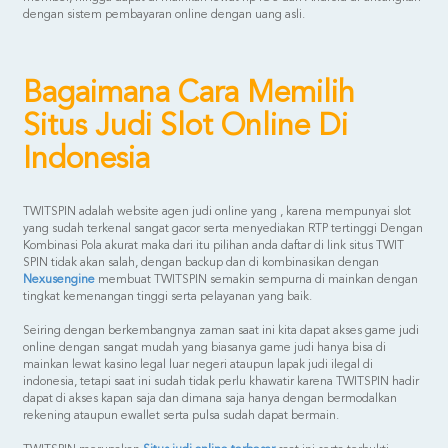
dengan sistem pembayaran online dengan uang asli.
Bagaimana Cara Memilih
Situs Judi Slot Online Di
Indonesia
TWITSPIN adalah website agen judi online yang , karena mempunyai slot
yang sudah terkenal sangat gacor serta menyediakan RTP tertinggi Dengan
Kombinasi Pola akurat maka dari itu pilihan anda daftar di link situs TWIT
SPIN tidak akan salah, dengan backup dan di kombinasikan dengan
Nexusengine
membuat TWITSPIN semakin sempurna di mainkan dengan
tingkat kemenangan tinggi serta pelayanan yang baik.
Seiring dengan berkembangnya zaman saat ini kita dapat akses game judi
online dengan sangat mudah yang biasanya game judi hanya bisa di
mainkan lewat kasino legal luar negeri ataupun lapak judi ilegal di
indonesia, tetapi saat ini sudah tidak perlu khawatir karena TWITSPIN hadir
dapat di akses kapan saja dan dimana saja hanya dengan bermodalkan
rekening ataupun ewallet serta pulsa sudah dapat bermain.