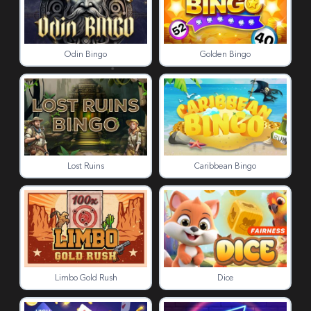
Odin Bingo
Golden Bingo
Lost Ruins
Caribbean Bingo
Limbo Gold Rush
Dice