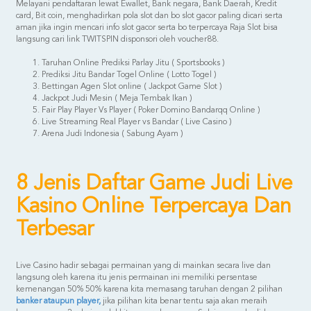
Melayani pendaftaran lewat Ewallet, Bank negara, Bank Daerah, Kredit
card, Bit coin, menghadirkan pola slot dan bo slot gacor paling dicari serta
aman jika ingin mencari info slot gacor serta bo terpercaya Raja Slot bisa
langsung cari link TWITSPIN disponsori oleh voucher88.
1. Taruhan Online Prediksi Parlay Jitu ( Sportsbooks )
2. Prediksi Jitu Bandar Togel Online ( Lotto Togel )
3. Bettingan Agen Slot online ( Jackpot Game Slot )
4. Jackpot Judi Mesin ( Meja Tembak Ikan )
5. Fair Play Player Vs Player ( Poker Domino Bandarqq Online )
6. Live Streaming Real Player vs Bandar ( Live Casino )
7. Arena Judi Indonesia ( Sabung Ayam )
8 Jenis Daftar Game Judi Live
Kasino Online Terpercaya Dan
Terbesar
Live Casino hadir sebagai permainan yang di mainkan secara live dan
langsung oleh karena itu jenis permainan ini memiliki persentase
kemenangan 50% 50% karena kita memasang taruhan dengan 2 pilihan
banker ataupun player,
jika pilihan kita benar tentu saja akan meraih