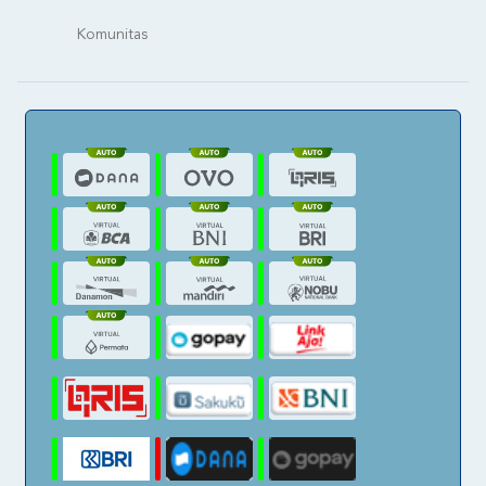
Komunitas