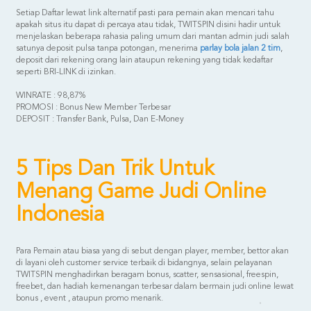
Setiap Daftar lewat link alternatif pasti para pemain akan mencari tahu
apakah situs itu dapat di percaya atau tidak, TWITSPIN disini hadir untuk
menjelaskan beberapa rahasia paling umum dari mantan admin judi salah
satunya deposit pulsa tanpa potongan, menerima
parlay bola jalan 2 tim
,
deposit dari rekening orang lain ataupun rekening yang tidak kedaftar
seperti BRI-LINK di izinkan.
WINRATE : 98,87%
PROMOSI : Bonus New Member Terbesar
DEPOSIT : Transfer Bank, Pulsa, Dan E-Money
5 Tips Dan Trik Untuk
Menang Game Judi Online
Indonesia
Para Pemain atau biasa yang di sebut dengan player, member, bettor akan
di layani oleh customer service terbaik di bidangnya, selain pelayanan
TWITSPIN menghadirkan beragam bonus, scatter, sensasional, freespin,
freebet, dan hadiah kemenangan terbesar dalam bermain judi online lewat
bonus , event , ataupun promo menarik.