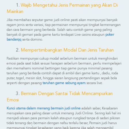
	1. 
Wajib Mengetahui Jenis Permainan yang Akan Di
Mainkan
Jika membahas seputar game judi online pasti akan mempunyai banyak
ragam jenis serta variasi, tiap permainan mempunyai tingkat kemenangan
dan cara bermain yang berbeda. Salah satu contoh game yang paling
banyak di gemari pada game kartu terdapat Live casino ataupun
poker
bandarqq
serta domino.
	2. 
Mempertimbangkan Modal Dan Jenis Taruhan
Pastikan mempunyai cukup modal sebelum bermain untuk menghindari
emosi pada saat tidak sesuai harapan sebelum bermain, perlu mempelajari
dan memahami nominal bettingan tiap game punya minimal pasang
taruhan yang berbeda contoh dapat di ambil dari game kartu , dadu, roda
putar, togel, mesin slot, hingga siaran langsung pertandingan sepak bola
seperti dengan pasang
taruhan game sabung ayam
secara live.
	3. 
Bermain Dengan Santai Tidak Mencampurkan
Emosi
Kunci utama dalam menang bermain judi online
adalah sabar, Kesabaran
merupakan cara paling dasar untuk menang Judi Online. Sering kali hal ini
menjadi alasan para pemain kalah ataupun rungkad tanpa di sadari pikiran
tidak tenang dan bermain dengan nafsu terlalu besar, Pemain judi harus
mempunyai tingkat kesabaran yang baik karena jika salah mengambil