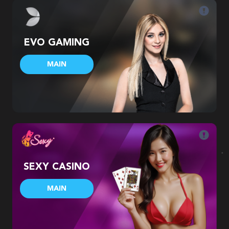
EVO GAMING
MAIN
SEXY CASINO
MAIN