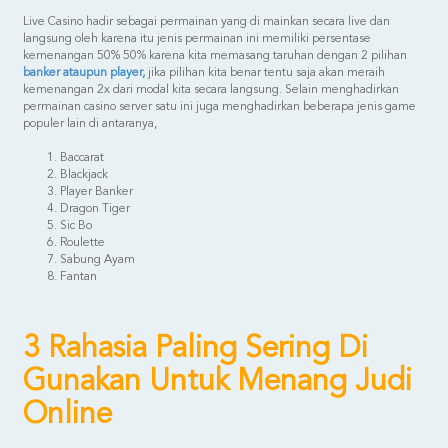
Live Casino hadir sebagai permainan yang di mainkan secara live dan
langsung oleh karena itu jenis permainan ini memiliki persentase
kemenangan 50% 50% karena kita memasang taruhan dengan 2 pilihan
banker ataupun player,
jika pilihan kita benar tentu saja akan meraih
kemenangan 2x dari modal kita secara langsung. Selain menghadirkan
permainan casino server satu ini juga menghadirkan beberapa jenis game
populer lain di antaranya,
1. Baccarat
2. Blackjack
3. Player Banker
4. Dragon Tiger
5. Sic Bo
6. Roulette
7. Sabung Ayam
8. Fantan
3 Rahasia Paling Sering Di
Gunakan Untuk Menang Judi
Online