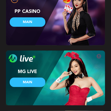
PP CASINO
MAIN
MG LIVE
MAIN