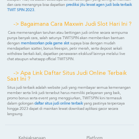
dan cara menangnya bisa dapatkan
prediksi jitu lewat agen judi bola terbaik
TWIT SPIN 2023.
-> Bagaimana Cara Maxwin Judi Slot Hari Ini ?
Cara memenangkan taruhan atau bettingan judi online secara sempurna
punya banyak cara, salah satunya TWITSPIN akan memberikan bantuan
dengan
membocorkan pola game slot
supaya bisa dengan mudah
mendapatkan scatter, bonus freespin, petir merah, serta deposit sekali
withdraw berkali-kali, dapatkan penawaran eksklusif lainnya melalui live
chat ataupun whatsapp official TWITSPIN.
-> Apa Link Daftar Situs Judi Online Terbaik
Saat Ini ?
Situs judi terbaik adalah website judi yang membayar semua kemenangan
member serta link judi tersebut harus memiliki pelayanan yang baik,
promo bonus serta event yang menggiurkan, TWITSPIN kini termasuk
dalam golongan
daftar situs judi online terbaik
yang pastinya terpercaya
hingga 2023 dapat di mainkan lewat download aplikasi gacor secara
langsung.
Kebijaksanaan
Platform