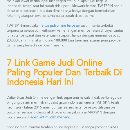
mainkan lewat kasino legal luar negeri ataupun lapak judi ilegal di
indonesia, tetapi saat ini sudah tidak perlu khawatir karena TWITSPIN hadir
dapat di akses kapan saja dan dimana saja hanya dengan bermodalkan
rekening ataupun ewallet serta pulsa sudah dapat bermain.
TWITSPIN merupakan
Situs judi online terbesar
saat ini serta terbukti
terpercaya berapapun withdraw kemenangan member akan di bayar tuntas
lunas tanpa syarat dan ketentuan apapun, hanya dengan minimal deposit
20.000
dan minimal withdraw
100.000
bisa bermain ratusan jenis provider
game yang tersedia dengan 1 user id.
7 Link Game Judi Online
Paling Populer Dan Terbaik Di
Indonesia Hari Ini
Daftar Situs Judi Online dengan link super anti nawala, tidak perlu ragu dan
bingung dalam memilih situs slot gacor indonesia karena TWITSPIN telah
hadir sejak tahun 2015 mempunyai izin resmi tanpa resiko dilayani oleh
customer service profesional di bidangnya yakin bisa MAXWIN dengan
modal receh di
agen slot mudah menang.
Sponsor resmi bandar taruhan online deposit pulsa tanpa potongan AMB