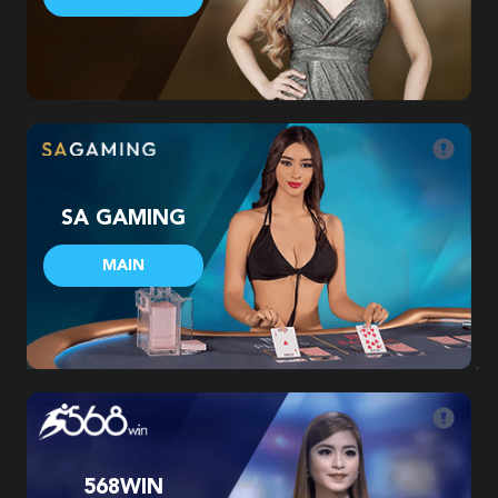
SA GAMING
MAIN
568WIN