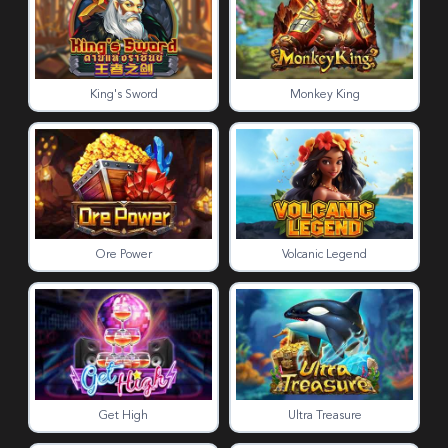
King's Sword
Monkey King
Ore Power
Volcanic Legend
Get High
Ultra Treasure