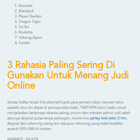
1. Baccarat
2. Blackjack
3. Player Banker
4. Dragon Tiger
5. Sic Bo
6. Roulette
7. Sabung Ayam
8. Fantan
3 Rahasia Paling Sering Di
Gunakan Untuk Menang Judi
Online
Setiap Daftar lewat link alternatif pasti para pemain akan mencari tahu
apakah situs itu dapat di percaya atau tidak, TWITSPIN disini hadir untuk
menjelaskan beberapa rahasia paling umum dari mantan admin judi salah
satunya deposit pulsa tanpa potongan, menerima
parlay bola jalan 2 tim
,
deposit dari rekening orang lain ataupun rekening yang tidak kedaftar
seperti BRI-LINK di izinkan.
WINRATE : 98,87%