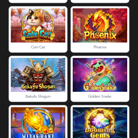
Coin Cat
Phoenix
Bakufu Shogun
Golden Snake