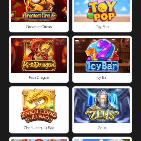
Greatest Circus
Toy Pop
Rich Dragon
Icy Bar
Zhen Long Ju Bao
Zeus