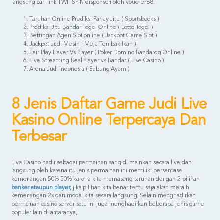
langsung cari link TWITSPIN disponsori oleh voucher88.
1. Taruhan Online Prediksi Parlay Jitu ( Sportsbooks )
2. Prediksi Jitu Bandar Togel Online ( Lotto Togel )
3. Bettingan Agen Slot online ( Jackpot Game Slot )
4. Jackpot Judi Mesin ( Meja Tembak Ikan )
5. Fair Play Player Vs Player ( Poker Domino Bandarqq Online )
6. Live Streaming Real Player vs Bandar ( Live Casino )
7. Arena Judi Indonesia ( Sabung Ayam )
8 Jenis Daftar Game Judi Live
Kasino Online Terpercaya Dan
Terbesar
Live Casino hadir sebagai permainan yang di mainkan secara live dan
langsung oleh karena itu jenis permainan ini memiliki persentase
kemenangan 50% 50% karena kita memasang taruhan dengan 2 pilihan
banker ataupun player,
jika pilihan kita benar tentu saja akan meraih
kemenangan 2x dari modal kita secara langsung. Selain menghadirkan
permainan casino server satu ini juga menghadirkan beberapa jenis game
populer lain di antaranya,