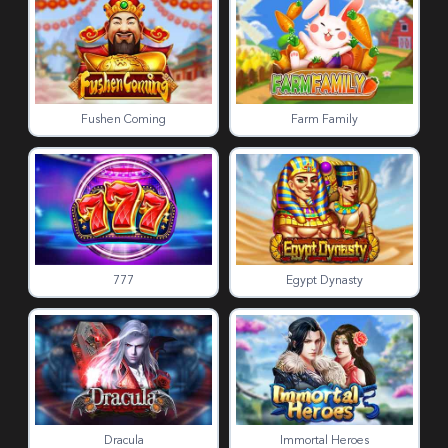
Fushen Coming
Farm Family
777
Egypt Dynasty
Dracula
Immortal Heroes