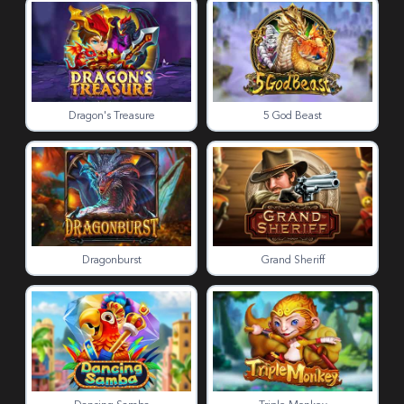
Dragon's Treasure
5 God Beast
Dragonburst
Grand Sheriff