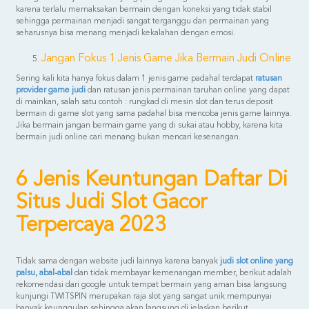
karena terlalu memaksakan bermain dengan koneksi yang tidak stabil
sehingga permainan menjadi sangat terganggu dan permainan yang
seharusnya bisa menang menjadi kekalahan dengan emosi.
Jangan Fokus 1 Jenis Game Jika Bermain Judi Online
	5. 
Sering kali kita hanya fokus dalam 1 jenis game padahal terdapat
ratusan
provider game judi
dan ratusan jenis permainan taruhan online yang dapat
di mainkan, salah satu contoh : rungkad di mesin slot dan terus deposit
bermain di game slot yang sama padahal bisa mencoba jenis game lainnya.
Jika bermain jangan bermain game yang di sukai atau hobby, karena kita
bermain judi online cari menang bukan mencari kesenangan.
6 Jenis Keuntungan Daftar Di
Situs Judi Slot Gacor
Terpercaya 2023
Tidak sama dengan website judi lainnya karena banyak
judi slot online yang
palsu, abal-abal
dan tidak membayar kemenangan member, berikut adalah
rekomendasi dari google untuk tempat bermain yang aman bisa langsung
kunjungi TWITSPIN merupakan raja slot yang sangat unik mempunyai
banyak keunggulan sehingga akan langsung di jelaskan berikut