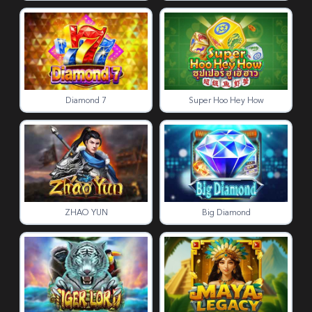
Diamond 7
Super Hoo Hey How
ZHAO YUN
Big Diamond