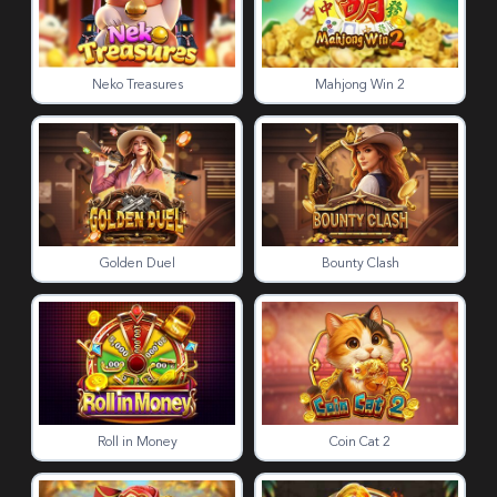
Neko Treasures
Mahjong Win 2
Golden Duel
Bounty Clash
Roll in Money
Coin Cat 2