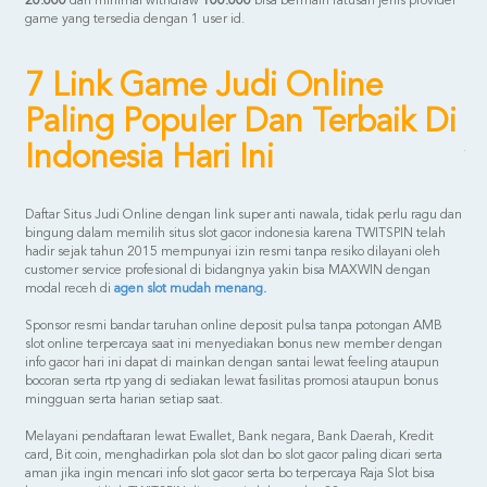
20.000
dan minimal withdraw
100.000
bisa bermain ratusan jenis provider
game yang tersedia dengan 1 user id.
7 Link Game Judi Online
Paling Populer Dan Terbaik Di
Indonesia Hari Ini
Daftar Situs Judi Online dengan link super anti nawala, tidak perlu ragu dan
bingung dalam memilih situs slot gacor indonesia karena TWITSPIN telah
hadir sejak tahun 2015 mempunyai izin resmi tanpa resiko dilayani oleh
customer service profesional di bidangnya yakin bisa MAXWIN dengan
modal receh di
agen slot mudah menang.
Sponsor resmi bandar taruhan online deposit pulsa tanpa potongan AMB
slot online terpercaya saat ini menyediakan bonus new member dengan
info gacor hari ini dapat di mainkan dengan santai lewat feeling ataupun
bocoran serta rtp yang di sediakan lewat fasilitas promosi ataupun bonus
mingguan serta harian setiap saat.
Melayani pendaftaran lewat Ewallet, Bank negara, Bank Daerah, Kredit
card, Bit coin, menghadirkan pola slot dan bo slot gacor paling dicari serta
aman jika ingin mencari info slot gacor serta bo terpercaya Raja Slot bisa