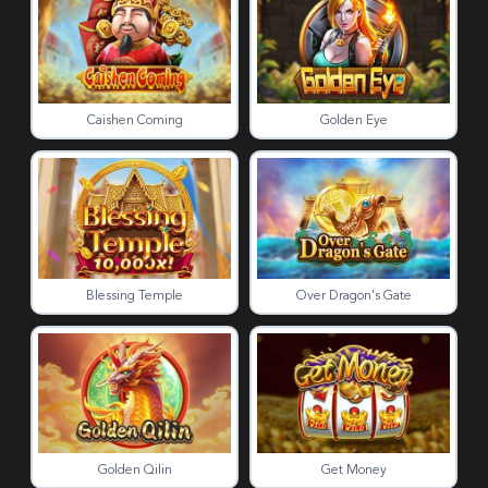
Caishen Coming
Golden Eye
Blessing Temple
Over Dragon's Gate
Golden Qilin
Get Money