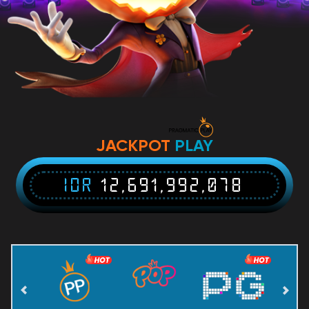
JACKPOT
PLAY
IDR
12,691,992,078