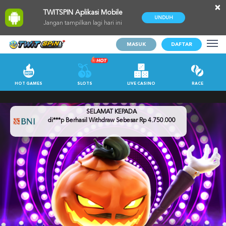
×
TWITSPIN Aplikasi Mobile
UNDUH
Jangan tampilkan lagi hari ini
MASUK
DAFTAR
HOT GAMES
SLOTS
LIVE CASINO
RACE
SELAMAT KEPADA
di***p Berhasil Withdraw Sebesar Rp 4.750.000