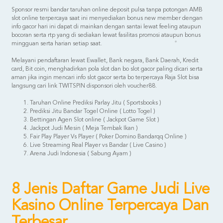
Sponsor resmi bandar taruhan online deposit pulsa tanpa potongan AMB
slot online terpercaya saat ini menyediakan bonus new member dengan
info gacor hari ini dapat di mainkan dengan santai lewat feeling ataupun
bocoran serta rtp yang di sediakan lewat fasilitas promosi ataupun bonus
mingguan serta harian setiap saat.
Melayani pendaftaran lewat Ewallet, Bank negara, Bank Daerah, Kredit
card, Bit coin, menghadirkan pola slot dan bo slot gacor paling dicari serta
aman jika ingin mencari info slot gacor serta bo terpercaya Raja Slot bisa
langsung cari link TWITSPIN disponsori oleh voucher88.
1. Taruhan Online Prediksi Parlay Jitu ( Sportsbooks )
2. Prediksi Jitu Bandar Togel Online ( Lotto Togel )
3. Bettingan Agen Slot online ( Jackpot Game Slot )
4. Jackpot Judi Mesin ( Meja Tembak Ikan )
5. Fair Play Player Vs Player ( Poker Domino Bandarqq Online )
6. Live Streaming Real Player vs Bandar ( Live Casino )
7. Arena Judi Indonesia ( Sabung Ayam )
8 Jenis Daftar Game Judi Live
Kasino Online Terpercaya Dan
Terbesar