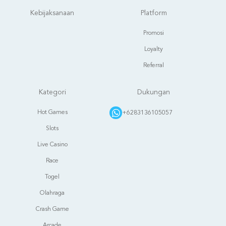
Kebijaksanaan
Platform
Promosi
Loyalty
Referral
Kategori
Dukungan
Hot Games
+6283136105057
Slots
Live Casino
Race
Togel
Olahraga
Crash Game
Arcade