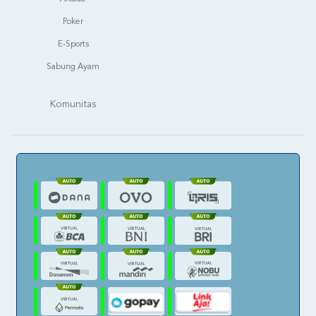
Poker
E-Sports
Sabung Ayam
Komunitas