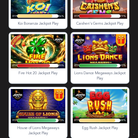
RTP
86%
RTP
79%
Koi Bonanza Jackpot Play
Caishen's Gems Jackpot Play
RTP
80%
RTP
93%
Fire Hot 20 Jackpot Play
Lions Dance Megaways Jackpot
Play
RTP
95%
RTP
88%
House of Lions Megaways
Egg Rush Jackpot Play
Jackpot Play